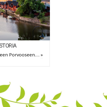
STORIA
iseen Porvooseen.…
»