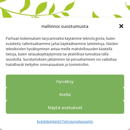
Hallinnoi suostumusta
Parhaan kokemuksen tarjoamiseksi käytämme teknologioita, kuten
evästeitä, tallentaaksemme ja/tai käyttääksemme laitetietoja. Näiden
tekniikoiden hyväksyminen antaa meille mahdollisuuden käsitellä
tietoja, kuten selauskäyttäytymistä tai yksilöllisiä tunnuksia tällä
sivustolla. Suostumuksen jättäminen tai peruuttaminen voi vaikuttaa
haitallisesti tiettyihin ominaisuuksiin ja toimintoihin.
Alkuun
Ryhmille
Kokous & Ohjelmat
Opastukset
Yhteistyökumppanit
Tarjouspyyntö
Anna palautetta
Hyväksy
Yhteystiedot
Tietosuojaseloste
© 2026 Porvoo Tours - matkanjärjestäjä / FPW
Kiellä
Näytä asetukset
Evästekäytäntö
Tietosuojalausunto