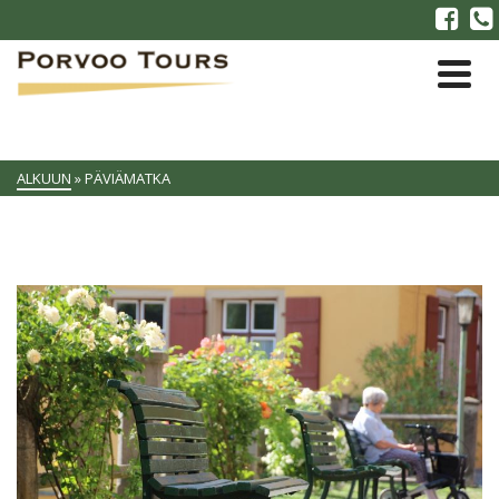
ALKUUN
»
PÄVIÄMATKA