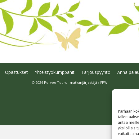
Opastukset
Yhteistyökumppanit
Tarjouspyyntö
Anna palau
© 2026 Porvoo Tours - matkanjärjestäjä / FPW
Parhaan kok
tallentaaks
antaa meille
yksilöllisiä
vaikuttaa hai