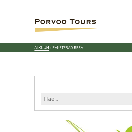
ALKUUN
»
PAKETERAD RESA
Search
for: