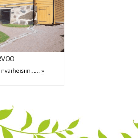
RVOO
änvaiheisiin……
»