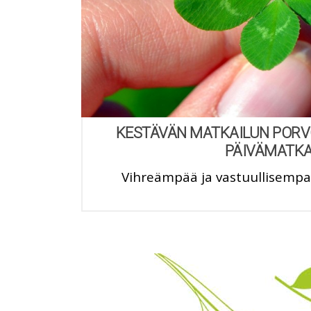
KESTÄVÄN MATKAILUN PORV
PÄIVÄMATK
Vihreämpää ja vastuullisem