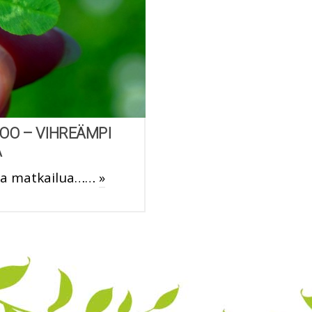
OO – VIHREÄMPI
A
paa matkailua……
»