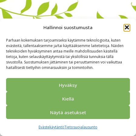
Hallinnoi suostumusta
Parhaan kokemuksen tarjoamiseksi käytämme teknologioita, kuten
evästeitä, tallentaaksemme ja/tai käyttääksemme laitetietoja. Näiden
tekniikoiden hyväksyminen antaa meille mahdollisuuden käsitellä
tietoja, kuten selauskäyttäytymistä tai yksilöllisiä tunnuksia tällä
sivustolla. Suostumuksen jättäminen tai peruuttaminen voi vaikuttaa
haitallisesti tiettyihin ominaisuuksiin ja toimintoihin.
Alkuun
Ryhmille
Kokous & Ohjelmat
Opastukset
Yhteistyökumppanit
Tarjouspyyntö
Anna palautetta
Hyväksy
Yhteystiedot
Tietosuojaseloste
© 2026 Porvoo Tours - matkanjärjestäjä / FPW
Kiellä
Näytä asetukset
Evästekäytäntö
Tietosuojalausunto