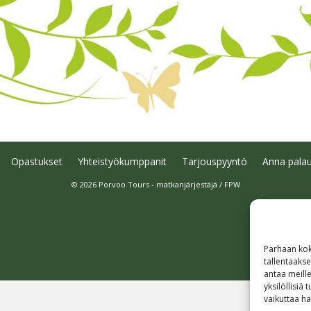
Opastukset
Yhteistyökumppanit
Tarjouspyyntö
Anna palau
© 2026 Porvoo Tours - matkanjärjestäjä / FPW
Parhaan kok
tallentaaks
antaa meille
yksilöllisiä
vaikuttaa hai