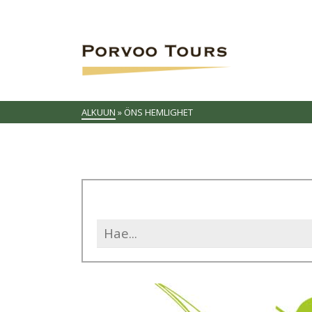
ALKUUN
»
ÖNS HEMLIGHET
Search
for: