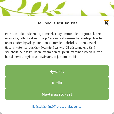
Hallinnoi suostumusta
Parhaan kokemuksen tarjoamiseksi käytämme teknologioita, kuten
evästeitä, tallentaaksemme ja/tai käyttääksemme laitetietoja. Näiden
tekniikoiden hyväksyminen antaa meille mahdollisuuden käsitellä
tietoja, kuten selauskäyttäytymistä tai yksilöllisiä tunnuksia tällä
sivustolla. Suostumuksen jättäminen tai peruuttaminen voi vaikuttaa
haitallisesti tiettyihin ominaisuuksiin ja toimintoihin.
Alkuun
Ryhmille
Kokous & Ohjelmat
Opastukset
Yhteistyökumppanit
Tarjouspyyntö
Anna palautetta
Hyväksy
Yhteystiedot
Tietosuojaseloste
© 2026 Porvoo Tours - matkanjärjestäjä / FPW
Kiellä
Näytä asetukset
Evästekäytäntö
Tietosuojalausunto