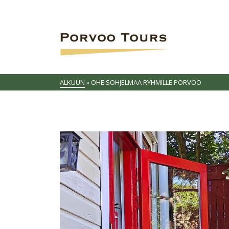
ALKUUN
»
OHEISOHJELMAA RYHMILLE PORVOO