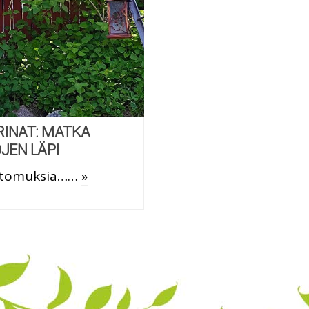
RINAT: MATKA
JEN LÄPI
kertomuksia……
»