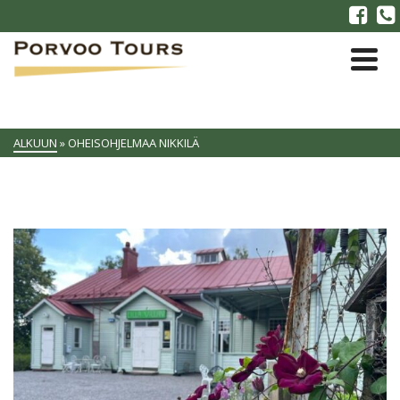
ALKUUN
»
OHEISOHJELMAA NIKKILÄ