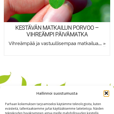
KESTÄVÄN MATKAILUN PORVOO –
VIHREÄMPI PÄIVÄMATKA
Vihreämpää ja vastuullisempaa matkailua……
»
Hallinnoi suostumusta
Parhaan kokemuksen tarjoamiseksi käytämme teknologioita, kuten
evästeitä, tallentaaksemme ja/tai käyttääksemme laitetietoja. Näiden
tekniikoiden hyväksyminen antaa meille mahdollisuuden käsitellä