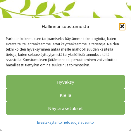
Hallinnoi suostumusta
Parhaan kokemuksen tarjoamiseksi käytämme teknologioita, kuten
evästeitä, tallentaaksemme ja/tai käyttääksemme laitetietoja. Näiden
tekniikoiden hyväksyminen antaa meille mahdollisuuden käsitellä
tietoja, kuten selauskäyttäytymistä tai yksilöllisiä tunnuksia tällä
sivustolla. Suostumuksen jättäminen tai peruuttaminen voi vaikuttaa
haitallisesti tiettyihin ominaisuuksiin ja toimintoihin.
Alkuun
Ryhmille
Kokous & Ohjelmat
Opastukset
Yhteistyökumppanit
Tarjouspyyntö
Anna palautetta
Hyväksy
Yhteystiedot
Tietosuojaseloste
© 2026 Porvoo Tours - matkanjärjestäjä / FPW
Kiellä
Näytä asetukset
Evästekäytäntö
Tietosuojalausunto