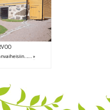
RVOO
änvaiheisiin……
»