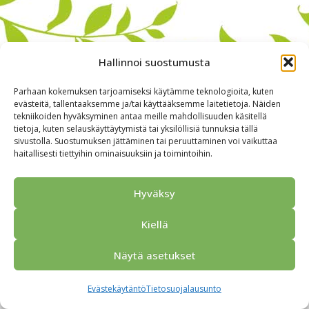
Hallinnoi suostumusta
Parhaan kokemuksen tarjoamiseksi käytämme teknologioita, kuten
evästeitä, tallentaaksemme ja/tai käyttääksemme laitetietoja. Näiden
tekniikoiden hyväksyminen antaa meille mahdollisuuden käsitellä
tietoja, kuten selauskäyttäytymistä tai yksilöllisiä tunnuksia tällä
sivustolla. Suostumuksen jättäminen tai peruuttaminen voi vaikuttaa
haitallisesti tiettyihin ominaisuuksiin ja toimintoihin.
Alkuun
Ryhmille
Kokous & Ohjelmat
Opastukset
Yhteistyökumppanit
Tarjouspyyntö
Anna palautetta
Hyväksy
Yhteystiedot
Tietosuojaseloste
© 2026 Porvoo Tours - matkanjärjestäjä / FPW
Kiellä
Näytä asetukset
Evästekäytäntö
Tietosuojalausunto