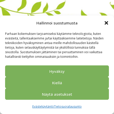
Hallinnoi suostumusta
Parhaan kokemuksen tarjoamiseksi käytämme teknologioita, kuten
evästeitä, tallentaaksemme ja/tai käyttääksemme laitetietoja. Näiden
tekniikoiden hyväksyminen antaa meille mahdollisuuden käsitellä
tietoja, kuten selauskäyttäytymistä tai yksilöllisiä tunnuksia tällä
sivustolla. Suostumuksen jättäminen tai peruuttaminen voi vaikuttaa
haitallisesti tiettyihin ominaisuuksiin ja toimintoihin.
Alkuun
Ryhmille
Kokous & Ohjelmat
Opastukset
Yhteistyökumppanit
Tarjouspyyntö
Anna palautetta
Hyväksy
Yhteystiedot
Tietosuojaseloste
© 2026 Porvoo Tours - matkanjärjestäjä / FPW
Kiellä
Näytä asetukset
Evästekäytäntö
Tietosuojalausunto