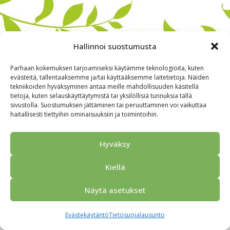
Hallinnoi suostumusta
Parhaan kokemuksen tarjoamiseksi käytämme teknologioita, kuten
evästeitä, tallentaaksemme ja/tai käyttääksemme laitetietoja. Näiden
tekniikoiden hyväksyminen antaa meille mahdollisuuden käsitellä
tietoja, kuten selauskäyttäytymistä tai yksilöllisiä tunnuksia tällä
sivustolla. Suostumuksen jättäminen tai peruuttaminen voi vaikuttaa
haitallisesti tiettyihin ominaisuuksiin ja toimintoihin.
Alkuun
Ryhmille
Kokous & Ohjelmat
Opastukset
Yhteistyökumppanit
Tarjouspyyntö
Anna palautetta
Hyväksy
Yhteystiedot
Tietosuojaseloste
© 2026 Porvoo Tours - matkanjärjestäjä / FPW
Kiellä
Näytä asetukset
Evästekäytäntö
Tietosuojalausunto