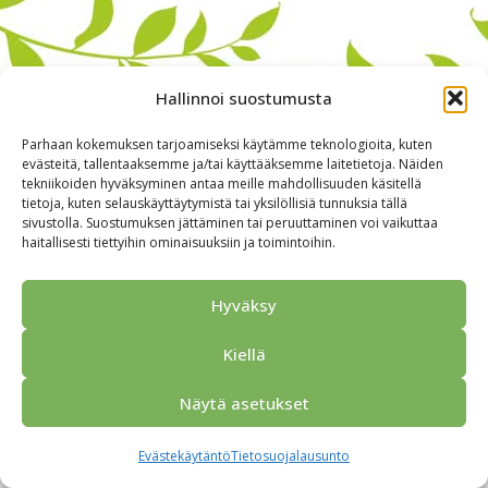
Hallinnoi suostumusta
Parhaan kokemuksen tarjoamiseksi käytämme teknologioita, kuten
evästeitä, tallentaaksemme ja/tai käyttääksemme laitetietoja. Näiden
tekniikoiden hyväksyminen antaa meille mahdollisuuden käsitellä
tietoja, kuten selauskäyttäytymistä tai yksilöllisiä tunnuksia tällä
sivustolla. Suostumuksen jättäminen tai peruuttaminen voi vaikuttaa
haitallisesti tiettyihin ominaisuuksiin ja toimintoihin.
Alkuun
Ryhmille
Kokous & Ohjelmat
Opastukset
Yhteistyökumppanit
Tarjouspyyntö
Anna palautetta
Hyväksy
Yhteystiedot
Tietosuojaseloste
© 2026 Porvoo Tours - matkanjärjestäjä / FPW
Kiellä
Näytä asetukset
Evästekäytäntö
Tietosuojalausunto