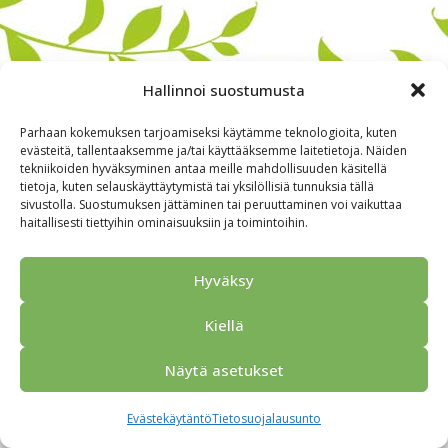
Hallinnoi suostumusta
Parhaan kokemuksen tarjoamiseksi käytämme teknologioita, kuten
evästeitä, tallentaaksemme ja/tai käyttääksemme laitetietoja. Näiden
tekniikoiden hyväksyminen antaa meille mahdollisuuden käsitellä
tietoja, kuten selauskäyttäytymistä tai yksilöllisiä tunnuksia tällä
sivustolla. Suostumuksen jättäminen tai peruuttaminen voi vaikuttaa
haitallisesti tiettyihin ominaisuuksiin ja toimintoihin.
Alkuun
Ryhmille
Kokous & Ohjelmat
Opastukset
Yhteistyökumppanit
Tarjouspyyntö
Anna palautetta
Hyväksy
Yhteystiedot
Tietosuojaseloste
© 2026 Porvoo Tours - matkanjärjestäjä / FPW
Kiellä
Näytä asetukset
Evästekäytäntö
Tietosuojalausunto