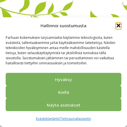
Hallinnoi suostumusta
Parhaan kokemuksen tarjoamiseksi käytämme teknologioita, kuten
evästeitä, tallentaaksemme ja/tai käyttääksemme laitetietoja. Näiden
tekniikoiden hyväksyminen antaa meille mahdollisuuden käsitellä
tietoja, kuten selauskäyttäytymistä tai yksilöllisiä tunnuksia tällä
sivustolla. Suostumuksen jättäminen tai peruuttaminen voi vaikuttaa
haitallisesti tiettyihin ominaisuuksiin ja toimintoihin.
Alkuun
Ryhmille
Kokous & Ohjelmat
Opastukset
Yhteistyökumppanit
Tarjouspyyntö
Anna palautetta
Hyväksy
Yhteystiedot
Tietosuojaseloste
© 2026 Porvoo Tours - matkanjärjestäjä / FPW
Kiellä
Näytä asetukset
Evästekäytäntö
Tietosuojalausunto