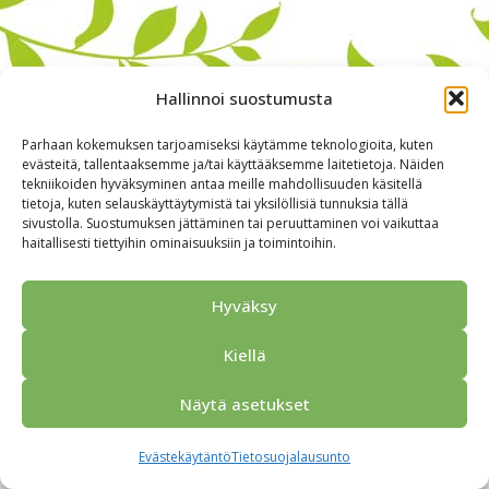
Hallinnoi suostumusta
Parhaan kokemuksen tarjoamiseksi käytämme teknologioita, kuten
evästeitä, tallentaaksemme ja/tai käyttääksemme laitetietoja. Näiden
tekniikoiden hyväksyminen antaa meille mahdollisuuden käsitellä
tietoja, kuten selauskäyttäytymistä tai yksilöllisiä tunnuksia tällä
sivustolla. Suostumuksen jättäminen tai peruuttaminen voi vaikuttaa
haitallisesti tiettyihin ominaisuuksiin ja toimintoihin.
Alkuun
Ryhmille
Kokous & Ohjelmat
Opastukset
Yhteistyökumppanit
Tarjouspyyntö
Anna palautetta
Hyväksy
Yhteystiedot
Tietosuojaseloste
© 2026 Porvoo Tours - matkanjärjestäjä / FPW
Kiellä
Näytä asetukset
Evästekäytäntö
Tietosuojalausunto