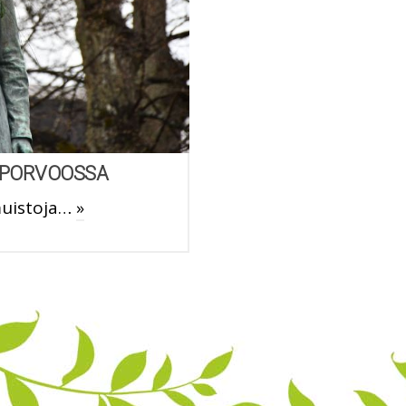
 PORVOOSSA
muistoja…
»