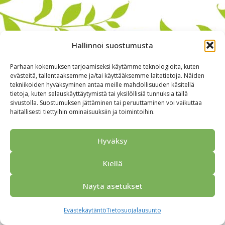
Hallinnoi suostumusta
Parhaan kokemuksen tarjoamiseksi käytämme teknologioita, kuten
evästeitä, tallentaaksemme ja/tai käyttääksemme laitetietoja. Näiden
tekniikoiden hyväksyminen antaa meille mahdollisuuden käsitellä
tietoja, kuten selauskäyttäytymistä tai yksilöllisiä tunnuksia tällä
sivustolla. Suostumuksen jättäminen tai peruuttaminen voi vaikuttaa
haitallisesti tiettyihin ominaisuuksiin ja toimintoihin.
Alkuun
Ryhmille
Kokous & Ohjelmat
Opastukset
Yhteistyökumppanit
Tarjouspyyntö
Anna palautetta
Hyväksy
Yhteystiedot
Tietosuojaseloste
© 2026 Porvoo Tours - matkanjärjestäjä / FPW
Kiellä
Näytä asetukset
Evästekäytäntö
Tietosuojalausunto