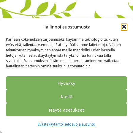
Hallinnoi suostumusta
Parhaan kokemuksen tarjoamiseksi käytämme teknologioita, kuten
evästeitä, tallentaaksemme ja/tai käyttääksemme laitetietoja. Näiden
tekniikoiden hyväksyminen antaa meille mahdollisuuden käsitellä
tietoja, kuten selauskäyttäytymistä tai yksilöllisiä tunnuksia tällä
sivustolla. Suostumuksen jättäminen tai peruuttaminen voi vaikuttaa
haitallisesti tiettyihin ominaisuuksiin ja toimintoihin.
Alkuun
Ryhmille
Kokous & Ohjelmat
Opastukset
Yhteistyökumppanit
Tarjouspyyntö
Anna palautetta
Hyväksy
Yhteystiedot
Tietosuojaseloste
© 2026 Porvoo Tours - matkanjärjestäjä / FPW
Kiellä
Näytä asetukset
Evästekäytäntö
Tietosuojalausunto