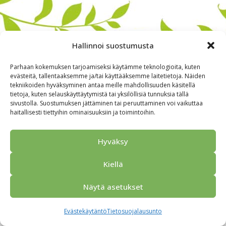
Hallinnoi suostumusta
Parhaan kokemuksen tarjoamiseksi käytämme teknologioita, kuten
evästeitä, tallentaaksemme ja/tai käyttääksemme laitetietoja. Näiden
tekniikoiden hyväksyminen antaa meille mahdollisuuden käsitellä
tietoja, kuten selauskäyttäytymistä tai yksilöllisiä tunnuksia tällä
sivustolla. Suostumuksen jättäminen tai peruuttaminen voi vaikuttaa
haitallisesti tiettyihin ominaisuuksiin ja toimintoihin.
Alkuun
Ryhmille
Kokous & Ohjelmat
Opastukset
Yhteistyökumppanit
Tarjouspyyntö
Anna palautetta
Hyväksy
Yhteystiedot
Tietosuojaseloste
© 2026 Porvoo Tours - matkanjärjestäjä / FPW
Kiellä
Näytä asetukset
Evästekäytäntö
Tietosuojalausunto