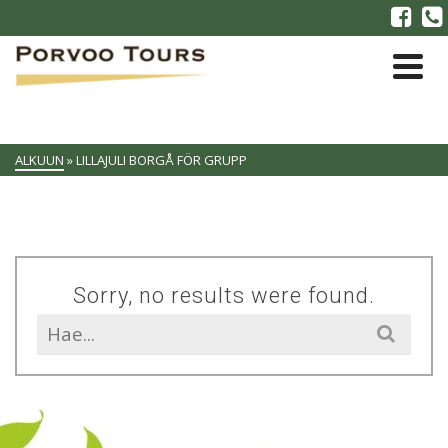
ALKUUN
»
LILLAJULI BORGÅ FÖR GRUPP
Sorry, no results were found.
Search
for: