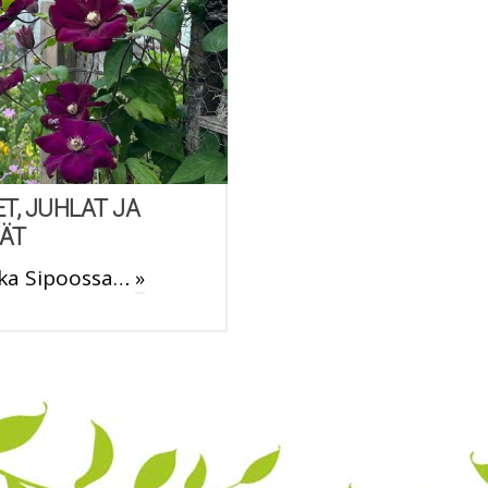
T, JUHLAT JA
VÄT
kka Sipoossa…
»