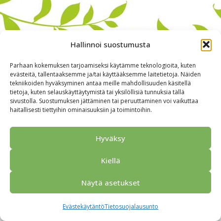
Hallinnoi suostumusta
Parhaan kokemuksen tarjoamiseksi käytämme teknologioita, kuten
evästeitä, tallentaaksemme ja/tai käyttääksemme laitetietoja. Näiden
tekniikoiden hyväksyminen antaa meille mahdollisuuden käsitellä
tietoja, kuten selauskäyttäytymistä tai yksilöllisiä tunnuksia tällä
sivustolla. Suostumuksen jättäminen tai peruuttaminen voi vaikuttaa
haitallisesti tiettyihin ominaisuuksiin ja toimintoihin.
Alkuun
Ryhmille
Kokous & Ohjelmat
Opastukset
Yhteistyökumppanit
Tarjouspyyntö
Anna palautetta
Hyväksy
Yhteystiedot
Tietosuojaseloste
© 2026 Porvoo Tours - matkanjärjestäjä / FPW
Kiellä
Näytä asetukset
Evästekäytäntö
Tietosuojalausunto