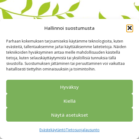
Hallinnoi suostumusta
Parhaan kokemuksen tarjoamiseksi käytämme teknologioita, kuten
evästeitä, tallentaaksemme ja/tai käyttääksemme laitetietoja. Näiden
tekniikoiden hyväksyminen antaa meille mahdollisuuden käsitellä
tietoja, kuten selauskäyttäytymistä tai yksilöllisiä tunnuksia tällä
sivustolla. Suostumuksen jättäminen tai peruuttaminen voi vaikuttaa
haitallisesti tiettyihin ominaisuuksiin ja toimintoihin.
Alkuun
Ryhmille
Kokous & Ohjelmat
Opastukset
Yhteistyökumppanit
Tarjouspyyntö
Anna palautetta
Hyväksy
Yhteystiedot
Tietosuojaseloste
© 2026 Porvoo Tours - matkanjärjestäjä / FPW
Kiellä
Näytä asetukset
Evästekäytäntö
Tietosuojalausunto