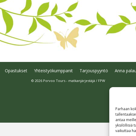
Opastukset
Yhteistyökumppanit
Tarjouspyyntö
Anna palau
© 2026 Porvoo Tours - matkanjärjestäjä / FPW
Parhaan kok
tallentaaks
antaa meille
yksilöllisiä
vaikuttaa hai