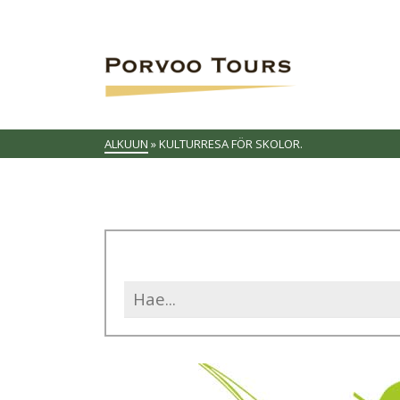
ALKUUN
»
KULTURRESA FÖR SKOLOR.
Search
for: