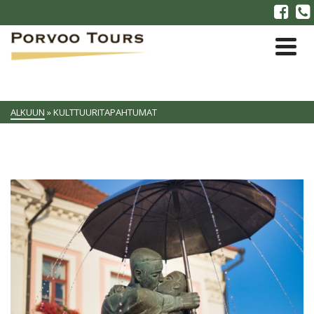
ALKUUN
»
KULTTUURITAPAHTUMAT