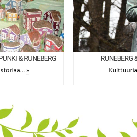
PUNKI & RUNEBERG
RUNEBERG 
historiaa…
»
Kulttuuri