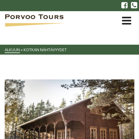
ALKUUN
»
KOTKAN NÄHTÄVYYDET