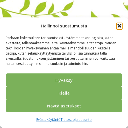
Hallinnoi suostumusta
Parhaan kokemuksen tarjoamiseksi käytämme teknologioita, kuten
evästeitä, tallentaaksemme ja/tai käyttääksemme laitetietoja. Näiden
tekniikoiden hyväksyminen antaa meille mahdollisuuden käsitellä
tietoja, kuten selauskäyttäytymistä tai yksilöllisiä tunnuksia tällä
sivustolla. Suostumuksen jättäminen tai peruuttaminen voi vaikuttaa
haitallisesti tiettyihin ominaisuuksiin ja toimintoihin.
Alkuun
Ryhmille
Kokous & Ohjelmat
Opastukset
Yhteistyökumppanit
Tarjouspyyntö
Anna palautetta
Hyväksy
Yhteystiedot
Tietosuojaseloste
© 2026 Porvoo Tours - matkanjärjestäjä / FPW
Kiellä
Näytä asetukset
Evästekäytäntö
Tietosuojalausunto