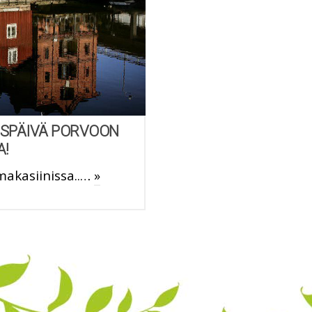
SPÄIVÄ PORVOON
A!
makasiinissa..…
»