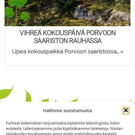
VIHREÄ KOKOUSPÄIVÄ PORVOON
SAARISTON RAUHASSA
Upea kokouspaikka Porvoon saaristossa…
»
Hallinnoi suostumusta
Parhaan kokemuksen tarjoamiseksi käytämme teknologioita, kuten
evästeitä, tallentaaksemme ja/tai käyttääksemme laitetietoja. Näiden
tekniikoiden hyväksyminen antaa meille mahdollisuuden käsitellä