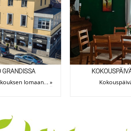
 GRANDISSA
KOKOUSPÄIVÄ
kokouksen lomaan…
»
Kokouspäivä