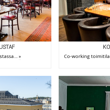
USTAF
KO
ustassa…
»
Co-working toimitila 