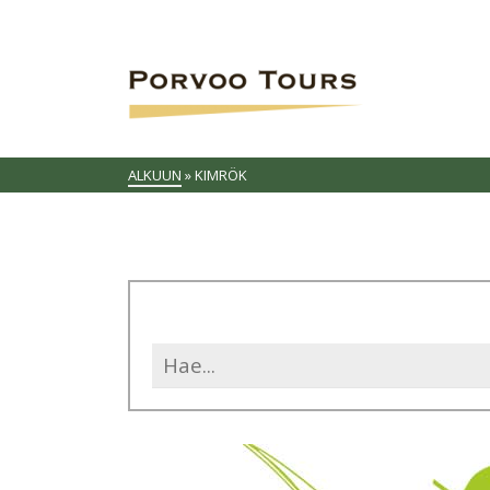
ALKUUN
»
KIMRÖK
Search
for: