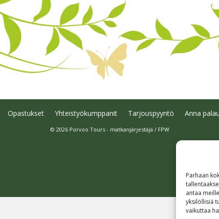
Opastukset
Yhteistyökumppanit
Tarjouspyyntö
Anna palau
© 2026 Porvoo Tours - matkanjärjestäjä / FPW
Parhaan kok
tallentaaks
antaa meille
yksilöllisiä
vaikuttaa hai