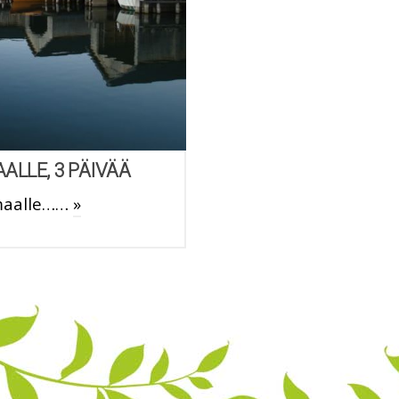
LE, 3 PÄIVÄÄ
maalle……
»