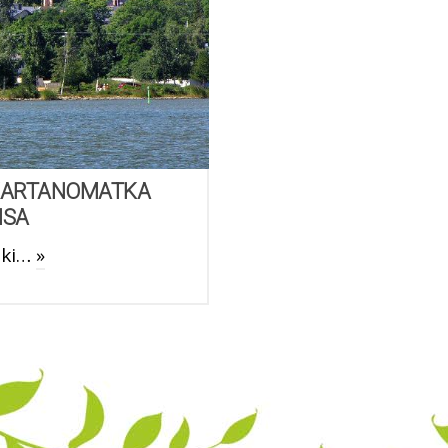
 KARTANOMATKA
ISA
tki…
»