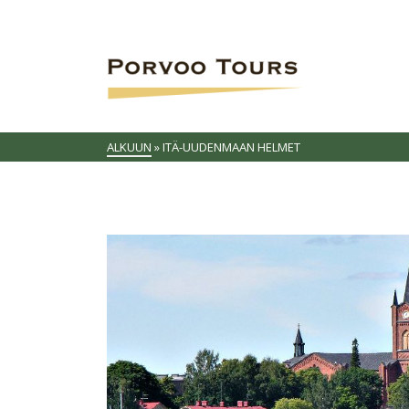
ALKUUN
»
ITÄ-UUDENMAAN HELMET