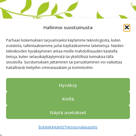
Hallinnoi suostumusta
Parhaan kokemuksen tarjoamiseksi käytämme teknologioita, kuten
evästeitä, tallentaaksemme ja/tai käyttääksemme laitetietoja. Näiden
tekniikoiden hyväksyminen antaa meille mahdollisuuden käsitellä
tietoja, kuten selauskäyttäytymistä tai yksilöllisiä tunnuksia tällä
sivustolla. Suostumuksen jättäminen tai peruuttaminen voi vaikuttaa
haitallisesti tiettyihin ominaisuuksiin ja toimintoihin.
Alkuun
Ryhmille
Kokous & Ohjelmat
Opastukset
Yhteistyökumppanit
Tarjouspyyntö
Anna palautetta
Hyväksy
Yhteystiedot
Tietosuojaseloste
© 2026 Porvoo Tours - matkanjärjestäjä / FPW
Kiellä
Näytä asetukset
Evästekäytäntö
Tietosuojalausunto