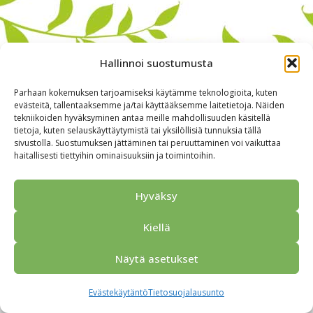
Hallinnoi suostumusta
Parhaan kokemuksen tarjoamiseksi käytämme teknologioita, kuten
evästeitä, tallentaaksemme ja/tai käyttääksemme laitetietoja. Näiden
tekniikoiden hyväksyminen antaa meille mahdollisuuden käsitellä
tietoja, kuten selauskäyttäytymistä tai yksilöllisiä tunnuksia tällä
sivustolla. Suostumuksen jättäminen tai peruuttaminen voi vaikuttaa
haitallisesti tiettyihin ominaisuuksiin ja toimintoihin.
Alkuun
Ryhmille
Kokous & Ohjelmat
Opastukset
Yhteistyökumppanit
Tarjouspyyntö
Anna palautetta
Hyväksy
Yhteystiedot
Tietosuojaseloste
© 2026 Porvoo Tours - matkanjärjestäjä / FPW
Kiellä
Näytä asetukset
Evästekäytäntö
Tietosuojalausunto