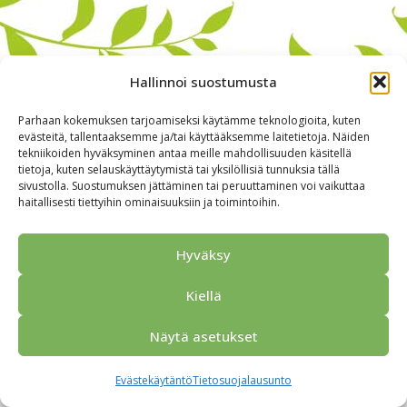
Hallinnoi suostumusta
Parhaan kokemuksen tarjoamiseksi käytämme teknologioita, kuten
evästeitä, tallentaaksemme ja/tai käyttääksemme laitetietoja. Näiden
tekniikoiden hyväksyminen antaa meille mahdollisuuden käsitellä
tietoja, kuten selauskäyttäytymistä tai yksilöllisiä tunnuksia tällä
sivustolla. Suostumuksen jättäminen tai peruuttaminen voi vaikuttaa
haitallisesti tiettyihin ominaisuuksiin ja toimintoihin.
Alkuun
Ryhmille
Kokous & Ohjelmat
Opastukset
Yhteistyökumppanit
Tarjouspyyntö
Anna palautetta
Hyväksy
Yhteystiedot
Tietosuojaseloste
© 2026 Porvoo Tours - matkanjärjestäjä / FPW
Kiellä
Näytä asetukset
Evästekäytäntö
Tietosuojalausunto