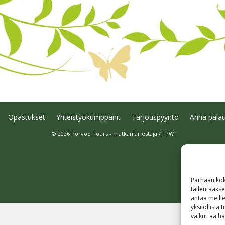
Opastukset
Yhteistyökumppanit
Tarjouspyyntö
Anna palau
© 2026 Porvoo Tours - matkanjärjestäjä / FPW
Parhaan kok
tallentaaks
antaa meille
yksilöllisiä
vaikuttaa hai