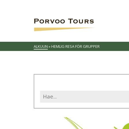
ALKUUN
»
HEMLIG RESA FÖR GRUPPER
Search
for: