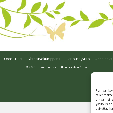
Opastukset
Yhteistyökumppanit
Tarjouspyyntö
Anna palau
© 2026 Porvoo Tours - matkanjärjestäjä / FPW
Parhaan kok
tallentaaks
antaa meille
yksilöllisiä
vaikuttaa hai