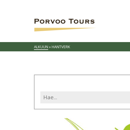
ALKUUN
»
HANTVERK
Search
for: