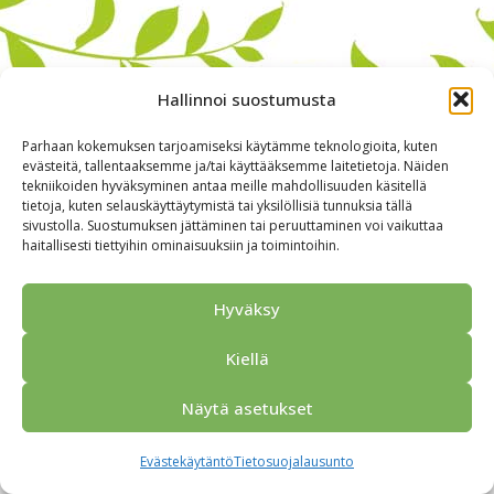
Hallinnoi suostumusta
Parhaan kokemuksen tarjoamiseksi käytämme teknologioita, kuten
evästeitä, tallentaaksemme ja/tai käyttääksemme laitetietoja. Näiden
tekniikoiden hyväksyminen antaa meille mahdollisuuden käsitellä
tietoja, kuten selauskäyttäytymistä tai yksilöllisiä tunnuksia tällä
sivustolla. Suostumuksen jättäminen tai peruuttaminen voi vaikuttaa
haitallisesti tiettyihin ominaisuuksiin ja toimintoihin.
Alkuun
Ryhmille
Kokous & Ohjelmat
Opastukset
Yhteistyökumppanit
Tarjouspyyntö
Anna palautetta
Hyväksy
Yhteystiedot
Tietosuojaseloste
© 2026 Porvoo Tours - matkanjärjestäjä / FPW
Kiellä
Näytä asetukset
Evästekäytäntö
Tietosuojalausunto