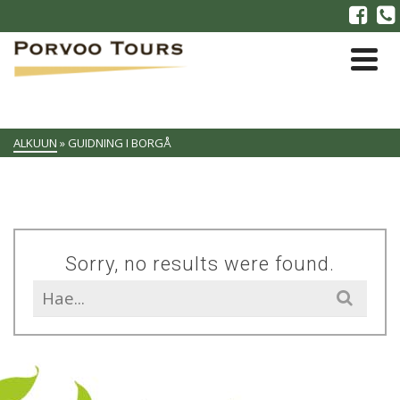
ALKUUN
»
GUIDNING I BORGÅ
Sorry, no results were found.
Search
for: