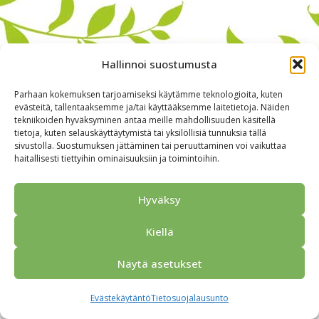
Hallinnoi suostumusta
Parhaan kokemuksen tarjoamiseksi käytämme teknologioita, kuten
evästeitä, tallentaaksemme ja/tai käyttääksemme laitetietoja. Näiden
tekniikoiden hyväksyminen antaa meille mahdollisuuden käsitellä
tietoja, kuten selauskäyttäytymistä tai yksilöllisiä tunnuksia tällä
sivustolla. Suostumuksen jättäminen tai peruuttaminen voi vaikuttaa
haitallisesti tiettyihin ominaisuuksiin ja toimintoihin.
Alkuun
Ryhmille
Kokous & Ohjelmat
Opastukset
Yhteistyökumppanit
Tarjouspyyntö
Anna palautetta
Hyväksy
Yhteystiedot
Tietosuojaseloste
© 2026 Porvoo Tours - matkanjärjestäjä / FPW
Kiellä
Näytä asetukset
Evästekäytäntö
Tietosuojalausunto