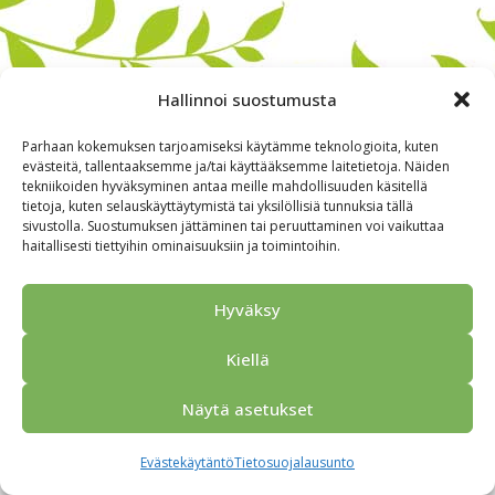
Hallinnoi suostumusta
Parhaan kokemuksen tarjoamiseksi käytämme teknologioita, kuten
evästeitä, tallentaaksemme ja/tai käyttääksemme laitetietoja. Näiden
tekniikoiden hyväksyminen antaa meille mahdollisuuden käsitellä
tietoja, kuten selauskäyttäytymistä tai yksilöllisiä tunnuksia tällä
sivustolla. Suostumuksen jättäminen tai peruuttaminen voi vaikuttaa
haitallisesti tiettyihin ominaisuuksiin ja toimintoihin.
Alkuun
Ryhmille
Kokous & Ohjelmat
Opastukset
Yhteistyökumppanit
Tarjouspyyntö
Anna palautetta
Hyväksy
Yhteystiedot
Tietosuojaseloste
© 2026 Porvoo Tours - matkanjärjestäjä / FPW
Kiellä
Näytä asetukset
Evästekäytäntö
Tietosuojalausunto