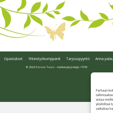
Opastukset
Yhteistyökumppanit
Tarjouspyyntö
Anna palau
© 2026 Porvoo Tours - matkanjärjestäjä / FPW
Parhaan kok
tallentaaks
antaa meille
yksilöllisiä
vaikuttaa hai