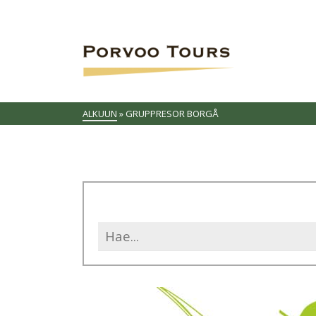
ALKUUN
»
GRUPPRESOR BORGÅ
Search
for: