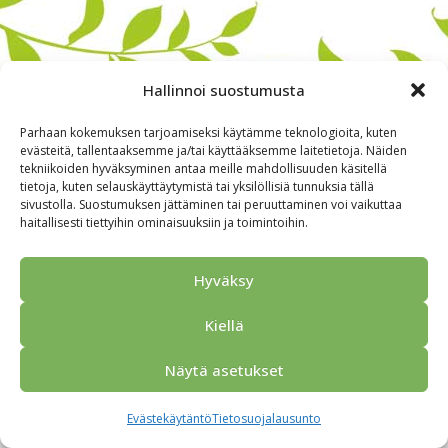
Hallinnoi suostumusta
Parhaan kokemuksen tarjoamiseksi käytämme teknologioita, kuten
evästeitä, tallentaaksemme ja/tai käyttääksemme laitetietoja. Näiden
tekniikoiden hyväksyminen antaa meille mahdollisuuden käsitellä
tietoja, kuten selauskäyttäytymistä tai yksilöllisiä tunnuksia tällä
sivustolla. Suostumuksen jättäminen tai peruuttaminen voi vaikuttaa
haitallisesti tiettyihin ominaisuuksiin ja toimintoihin.
Alkuun
Ryhmille
Kokous & Ohjelmat
Opastukset
Yhteistyökumppanit
Tarjouspyyntö
Anna palautetta
Hyväksy
Yhteystiedot
Tietosuojaseloste
© 2026 Porvoo Tours - matkanjärjestäjä / FPW
Kiellä
Näytä asetukset
Evästekäytäntö
Tietosuojalausunto