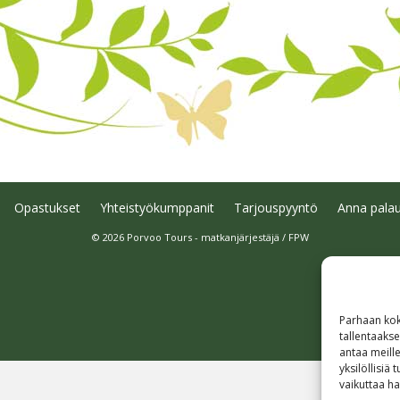
Opastukset
Yhteistyökumppanit
Tarjouspyyntö
Anna palau
© 2026 Porvoo Tours - matkanjärjestäjä / FPW
Parhaan kok
tallentaaks
antaa meille
yksilöllisiä
vaikuttaa hai