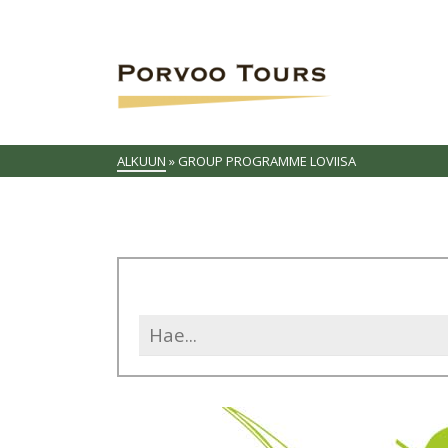
ALKUUN
»
GROUP PROGRAMME LOVIISA
Search
for: